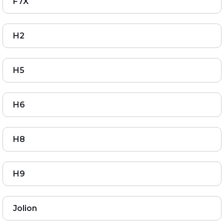
F7X
H2
H5
H6
H8
H9
Jolion